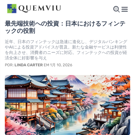
最先端技術への投資：日本におけるフィンテ
ックの役割
近年、日本のフィンテックは急速に進化し、デジタルバンキング
やAIによる投資アドバイスが普及。新たな金融サービスは利便性
を向上させ、消費者のニーズに対応。フィンテックへの投資が経
済全体に好影響を与え
POR:
LINDA CARTER
EM 1月 10, 2026