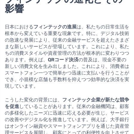
影響
日本における
フィンテックの進展
は、私たちの日常生活を
根本から変えている重要な現象です。特に、デジタル技術
の急速な発展により、従来の金融サービスを超えたさまざ
まな新しいサービスが登場しています。これにより、私た
ちの消費スタイルや資産管理の方法が根本的に変わりつつ
あります。例えば、
QRコード決済
の普及は、現金不要の
新しい消費文化を生み出しました。これにより、消費者は
スマートフォン一つで簡単かつ迅速に支払いを行うことが
でき、小規模な店舗も手数料を抑えつつ効率的な決済を実
現しています。
こうした変化の背景には、
フィンテック企業が新たな競争
を促進
していることがあります。従来の金融機関は、顧客
の多様化したニーズに迅速に応える必要が生じ、サービス
の改善やデジタル化を推進しています。例えば、大手銀行
はオンライン融資やスマートフォンアプリを通じた資産管
理サービスを展開し、顧客にとっての利便性を向上させて