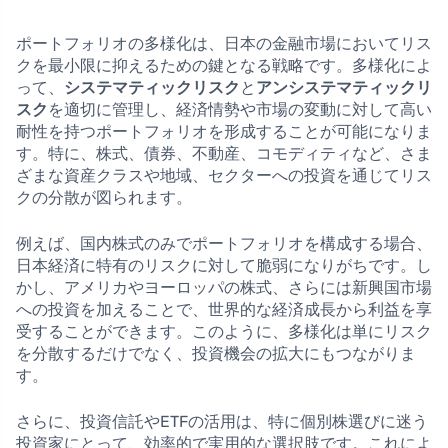
ポートフォリオの多様化は、日本の金融市場においてリス
クを最小限に抑えるための鍵となる戦略です。多様化によ
って、
システマティックリスク
と
アンシステマティックリ
スク
を適切に管理し、経済情勢や市場の変動に対して高い
耐性を持つポートフォリオを形成することが可能になりま
す。特に、株式、債券、不動産、コモディティなど、さま
ざまな資産クラスや地域、セクターへの投資を通じてリス
クの分散が図られます。
例えば、国内株式のみでポートフォリオを構成する場合、
日本経済に特有のリスクに対して脆弱になりがちです。し
かし、アメリカやヨーロッパの株式、さらには新興国市場
への投資を加えることで、世界的な経済成長から利益を享
受することができます。このように、多様化は単にリスク
を分散するだけでなく、投資機会の拡大にもつながりま
す。
さらに、投資信託やETFの活用は、特に個別株選びに迷う
投資家にとって、効率的で実用的な選択肢です。これによ