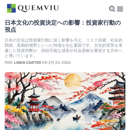
日本文化の投資決定への影響：投資家行動の
視点
日本の文化は投資家行動に深く影響を与え、リスク回避、社会的
関係、長期的視野といった特徴を生む要因です。文化的背景を考
慮した投資判断が、持続可能な成長や社会貢献を重視する方向へ
と導いています。
POR:
LINDA CARTER
EM 3月 24, 2026