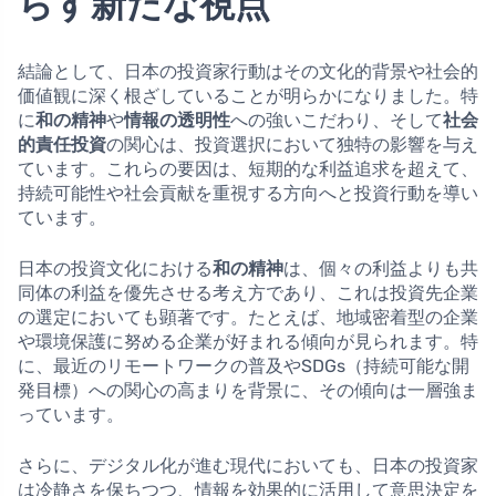
らす新たな視点
結論として、日本の投資家行動はその文化的背景や社会的
価値観に深く根ざしていることが明らかになりました。特
に
和の精神
や
情報の透明性
への強いこだわり、そして
社会
的責任投資
の関心は、投資選択において独特の影響を与え
ています。これらの要因は、短期的な利益追求を超えて、
持続可能性や社会貢献を重視する方向へと投資行動を導い
ています。
日本の投資文化における
和の精神
は、個々の利益よりも共
同体の利益を優先させる考え方であり、これは投資先企業
の選定においても顕著です。たとえば、地域密着型の企業
や環境保護に努める企業が好まれる傾向が見られます。特
に、最近のリモートワークの普及やSDGs（持続可能な開
発目標）への関心の高まりを背景に、その傾向は一層強ま
っています。
さらに、デジタル化が進む現代においても、日本の投資家
は冷静さを保ちつつ、情報を効果的に活用して意思決定を