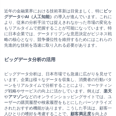
近年の金融業界における技術革新は目覚ましく、特に
ビッ
グデータ
や
AI（人工知能）
の導入が進んでいます。これに
より、従来の分析手法では捉えきれなかった市場の変化を
もリアルタイムで把握することが可能になっています。特
に日本企業では、データドリブンな意思決定がビジネス戦
略の核心となり、競争優位性を維持するためにはこれらの
先進的な技術を迅速に取り入れる必要があります。
ビッグデータ分析の活用
ビッグデータ分析は、日本市場でも急速に広がりを見せて
います。企業は様々なデータを収集し、消費者の行動パタ
ーンをリアルタイムで分析することにより、マーケティン
グ戦略やサービスの向上に活かしています。例えば、
楽天
や
アマゾン
などのオンラインショッピングサイトでは、ユ
ーザーの購買履歴や検索履歴をもとにしたパーソナライズ
されたおすすめ機能があります。こうした手法は、顧客一
人ひとりの嗜好を考慮することで、
顧客満足度
を向上さ