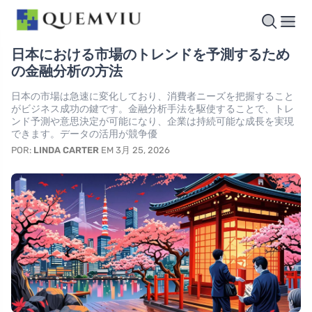
日本における市場のトレンドを予測するため
の金融分析の方法
日本の市場は急速に変化しており、消費者ニーズを把握すること
がビジネス成功の鍵です。金融分析手法を駆使することで、トレ
ンド予測や意思決定が可能になり、企業は持続可能な成長を実現
できます。データの活用が競争優
POR:
LINDA CARTER
EM 3月 25, 2026