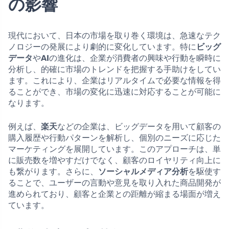
の影響
現代において、日本の市場を取り巻く環境は、急速なテク
ノロジーの発展により劇的に変化しています。特に
ビッグ
データ
や
AI
の進化は、企業が消費者の興味や行動を瞬時に
分析し、的確に市場のトレンドを把握する手助けをしてい
ます。これにより、企業はリアルタイムで必要な情報を得
ることができ、市場の変化に迅速に対応することが可能に
なります。
例えば、
楽天
などの企業は、ビッグデータを用いて顧客の
購入履歴や行動パターンを解析し、個別のニーズに応じた
マーケティングを展開しています。このアプローチは、単
に販売数を増やすだけでなく、顧客のロイヤリティ向上に
も繋がります。さらに、
ソーシャルメディア分析
を駆使す
ることで、ユーザーの言動や意見を取り入れた商品開発が
進められており、顧客と企業との距離が縮まる場面が増え
ています。