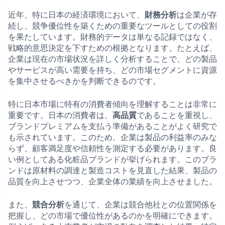
近年、特に日本の経済環境において、
財務分析
は企業が存
続し、競争優位性を築くための重要なツールとしての役割
を果たしています。財務的データは単なる記録ではなく、
戦略的意思決定を下すための根拠となります。たとえば、
企業は現在の市場状況を詳しく分析することで、どの製品
やサービスが高い需要を持ち、どの市場セグメントに資源
を集中させるべきかを判断できるのです。
特に日本市場に特有の消費者傾向を理解することは非常に
重要です。日本の消費者は、
高品質
であることを重視し、
ブランドプレミアムを支払う準備があることがよく研究で
も示されています。このため、企業は製品の利益率のみな
らず、顧客満足度や信頼性を測定する必要があります。良
い例としてある化粧品ブランドが挙げられます。このブラ
ンドは原材料の調達と製造コストを見直した結果、製品の
品質を向上させつつ、企業全体の業績を向上させました。
また、
競合分析
を通じて、企業は競合他社との位置関係を
把握し、どの市場で優位性があるのかを明確にできます。