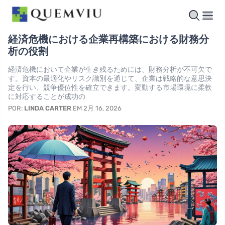
経済危機における企業再構築における財務分
析の役割
経済危機において企業が生き残るためには、財務分析が不可欠で
す。資本の最適化やリスク識別を通じて、企業は戦略的な意思決
定を行い、競争優位性を確立できます。変動する市場環境に柔軟
に対応することが成功の
POR:
LINDA CARTER
EM 2月 16, 2026