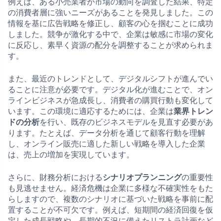
例えば、ある小売業者が市場の動向を調査した結果、特定
の消費者層に強いニーズがあることを発見しました。この
情報を基に広告戦略を修正し、顧客の心を掴むことに成功
しました。競争が激化する中で、企業は敏感に市場の変化
に反応し、素早く資源の配分を調整することが求められま
す。
また、最近のトレンドとして、デジタルシフトが進んでい
ることに注意が必要です。デジタル化が進むことで、オン
ラインビジネスが急成長し、消費者の購買行動も変化して
います。この環境に適応するためには、企業は
業界トレン
ドの分析
を行い、既存のビジネスモデルを見直す必要があ
ります。たとえば、データ分析を通じて顧客行動を理解
し、オンライン販売に適した新しい戦略を導入した企業
は、売上の増加を実現しています。
さらに、財務分析における
シナリオプランニング
の重要性
も見逃せません。経済危機は企業に多様な不確実性をもた
らしますので、複数のシナリオに基づいた戦略を事前に配
置することが不可欠です。例えば、短期間の経済回復を仮
定した成長戦略や、長期的不況に備えたリストラ計画など