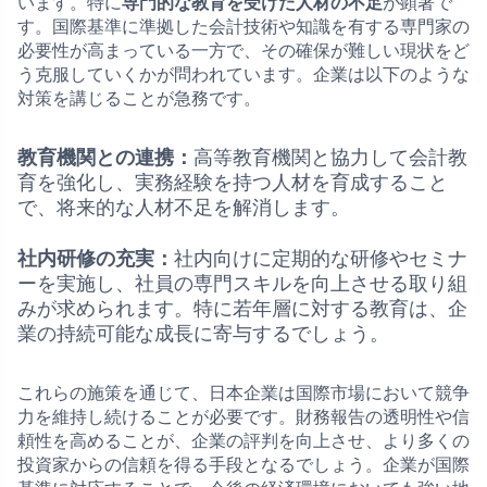
います。特に
専門的な教育を受けた人材の不足
が顕著で
す。国際基準に準拠した会計技術や知識を有する専門家の
必要性が高まっている一方で、その確保が難しい現状をど
う克服していくかが問われています。企業は以下のような
対策を講じることが急務です。
教育機関との連携：
高等教育機関と協力して会計教
育を強化し、実務経験を持つ人材を育成すること
で、将来的な人材不足を解消します。
社内研修の充実：
社内向けに定期的な研修やセミナ
ーを実施し、社員の専門スキルを向上させる取り組
みが求められます。特に若年層に対する教育は、企
業の持続可能な成長に寄与するでしょう。
これらの施策を通じて、日本企業は国際市場において競争
力を維持し続けることが必要です。財務報告の透明性や信
頼性を高めることが、企業の評判を向上させ、より多くの
投資家からの信頼を得る手段となるでしょう。企業が国際