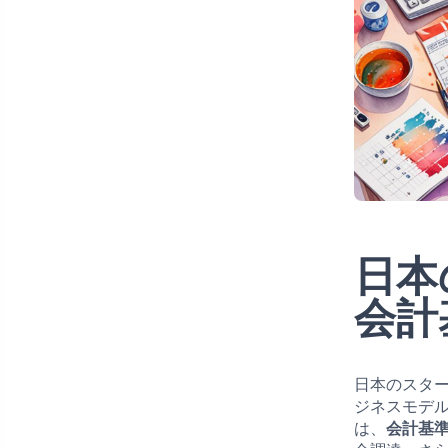
日本
会計
日本のスタ
ジネスモデ
は、
会計基