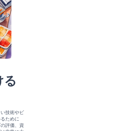
ける
しい技術やビ
めるために
プの評価、資