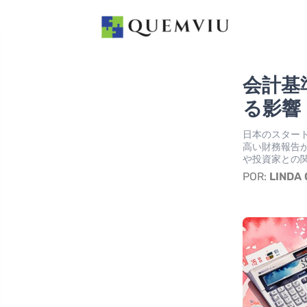
会計基
る影響
日本のスター
高い財務報告
や投資家との
POR:
LINDA