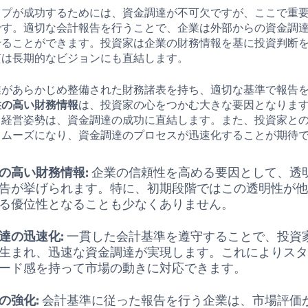
ップが成功するためには、資金調達が不可欠ですが、ここで重
です。適切な会計報告を行うことで、企業は外部からの資金調
せることができます。投資家は企業の財務情報を基に投資判断
質は長期的なビジョンにも直結します。
業があらかじめ整備された財務諸表を持ち、適切な基準で報告
性の高い財務情報
は、投資家の心をつかむ大きな要因となりま
る経営姿勢は、資金調達の成功に直結します。また、投資家と
スムーズになり、資金調達のプロセスが迅速化することが期待
の高い財務情報:
企業の信頼性を高める要因として、透
告が挙げられます。特に、初期段階ではこの透明性が
る優位性となることも少なくありません。
達の迅速化:
一貫した会計基準を遵守することで、投資
生まれ、迅速な資金調達が実現します。これによりス
ード感を持って市場の動きに対応できます。
の強化:
会計基準に従った報告を行う企業は、市場評価