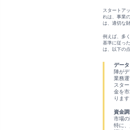
スタートア
れは、事業
は、適切な
例えば、多
基準に従っ
は、以下の
データ
陣がデ
業務運
スター
金を市
ります
資金調
市場の
特に、