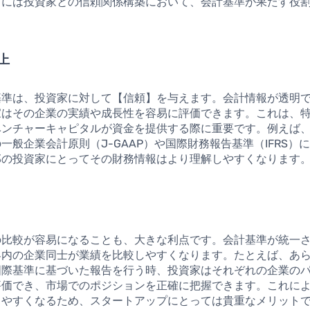
らには投資家との信頼関係構築において、会計基準が果たす役
。
上
基準は、投資家に対して【信頼】を与えます。会計情報が透明
家はその企業の実績や成長性を容易に評価できます。これは、
ベンチャーキャピタルが資金を提供する際に重要です。例えば
一般企業会計原則（J-GAAP）や国際財務報告基準（IFRS）
部の投資家にとってその財務情報はより理解しやすくなります
の比較が容易になることも、大きな利点です。会計基準が統一
界内の企業同士が業績を比較しやすくなります。たとえば、あ
国際基準に基づいた報告を行う時、投資家はそれぞれの企業の
評価でき、市場でのポジションを正確に把握できます。これに
しやすくなるため、スタートアップにとっては貴重なメリット