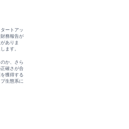
スタートアッ
な財務報告が
性がありま
進します。
くのか、さら
の正確さが合
頼を獲得する
ップ生態系に