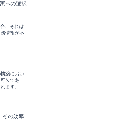
資家への選択
場合、それは
財務情報が不
。
の構築
におい
不可欠であ
られます。
、その効率