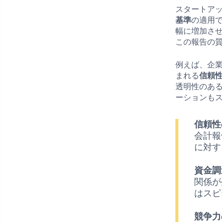
スタートア
基準
の適用
幅に増加さ
この報告の
例えば、企
まれる
信頼
透明性のあ
ーションも
信頼性
会計報
に対す
資金調
関係が
はスピ
競争力