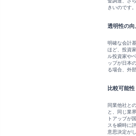
金調達、さ
きいのです
透明性の向
明確な会計
ほど、投資
ル投資家や
ップが日本の
る場合、外
比較可能性
同業他社と
と、同じ業
トアップが
スを瞬時に
意思決定が