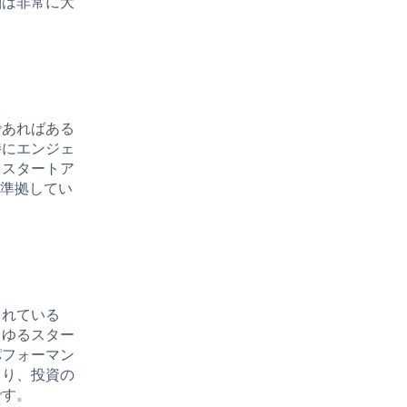
割は非常に大
であればある
特にエンジェ
、スタートア
に準拠してい
。
されている
らゆるスター
パフォーマン
より、投資の
です。