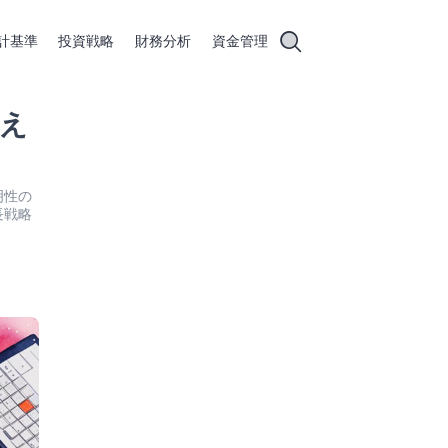
計基準
投資戦略
財務分析
資金管理
え
明性の
長戦略