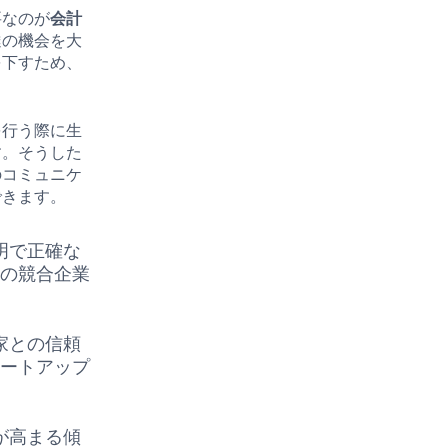
要なのが
会計
達の機会を大
を下すため、
を行う際に生
す。そうした
のコミュニケ
できます。
明で正確な
他の競合企業
家との信頼
タートアップ
が高まる傾