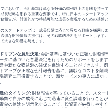
ップにおいて、会計基準は単なる数値の羅列以上の意味を持っ
の成長戦略を形作る重要な要素です。特に日本のスタートアッ
財務報告が、計画的かつ持続可能な成長を実現するための基盤
くのスタートアップは、成長段階に応じて異なる戦略を採用し
た適切な財務情報の提供は、その戦略的決断をサポートします
点で大きな影響を与えます。
ドリブンな意思決定:
会計基準に基づいた正確な財務情
ータに基づいた意思決定を行うためのサポートをしま
営や新たな収益源の確保を促進することができます。
トアップが正確な会計報告を基に、無駄なコストを削
場調査に再投資することで、新サービスの導入に成功
。
達のタイミング:
財務報告が整っていることで、スター
動向や自身の成長に応じて迅速に資金調達を行うこと
資金の使途を明示化することで、投資家が納得しやす