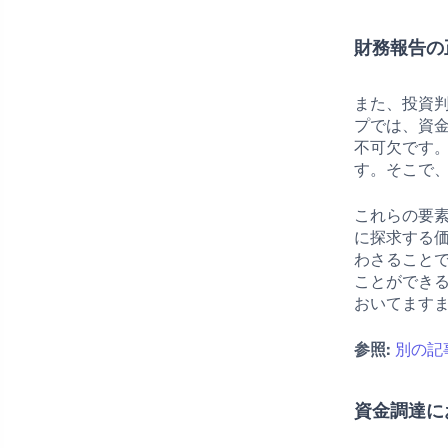
財務報告の
また、投資
プでは、資
不可欠です
す。そこで
これらの要
に探求する
わさること
ことができ
おいてます
参照:
別の記
資金調達に