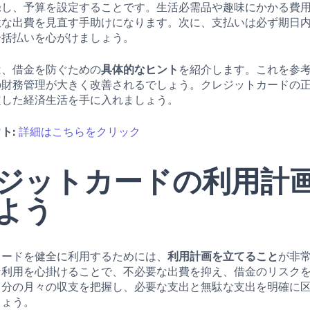
録し、予算を設定することです。生活必需品や趣味にかかる費
駄な出費を見直す手助けになります。次に、支払いは必ず期日
一括払いを心がけましょう。
は、借金を防ぐための
具体的なヒント
を紹介します。これを参
の財務管理が大きく改善されるでしょう。クレジットカードの
定した経済生活を手に入れましょう。
ト:
詳細はこちらをクリック
ジットカードの利用計
よう
カードを健全に利用するためには、
利用計画を立てること
が非
な利用を心掛けることで、不必要な出費を抑え、借金のリスク
自分の月々の収支を把握し、必要な支出と無駄な支出を明確に
しょう。