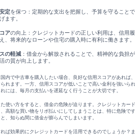
安定
を保つ：定期的な支出を把握し、予算を守ること
げます。
コア
の向上：クレジットカードの正しい利用は、信用
え、将来的なローンや住宅の購入時に有利に働きます
スの軽減
：借金から解放されることで、精神的な負担
活の質が向上します。
本国内で中古車を購入したい場合、良好な信用スコアがあれば
けられます。一方、信用スコアが低いことで高い金利を強いら
これには、毎月の支払いを遅延なく行うことが大切です。
った使い方をすると、借金の危険が迫ります。クレジットカー
り、高額な買い物をリボ払いにしてしまうことは、特に危険で
ると、知らぬ間に借金が膨らんでしまいます。
すれば効果的にクレジットカードを活用できるのでしょうか？