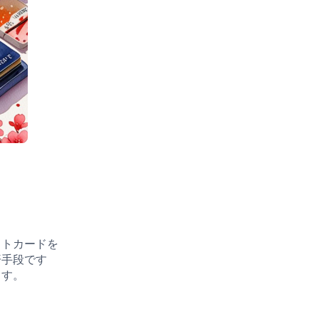
ットカードを
済手段です
ます。