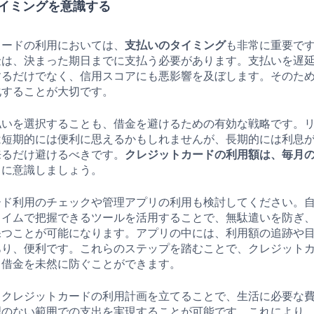
イミングを意識する
カードの利用においては、
支払いのタイミング
も非常に重要で
金は、決まった期日までに支払う必要があります。支払いを遅
するだけでなく、信用スコアにも悪影響を及ぼします。そのた
化することが大切です。
払いを選択することも、借金を避けるための有効な戦略です。
は短期的には便利に思えるかもしれませんが、長期的には利息
来るだけ避けるべきです。
クレジットカードの利用額は、毎月
常に意識しましょう。
ード利用のチェックや管理アプリの利用も検討してください。
タイムで把握できるツールを活用することで、無駄遣いを防ぎ
保つことが可能になります。アプリの中には、利用額の追跡や
あり、便利です。これらのステップを踏むことで、クレジット
、借金を未然に防ぐことができます。
、クレジットカードの利用計画を立てることで、生活に必要な
理のない範囲での支出を実現することが可能です。これにより