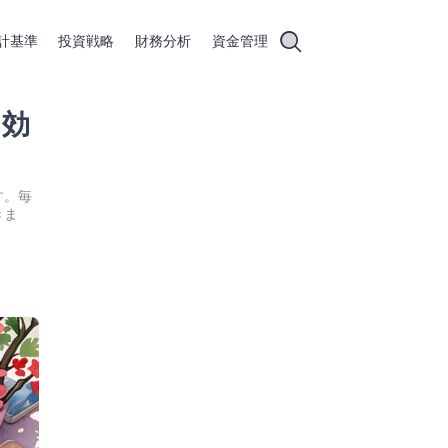
計基準
投資戦略
財務分析
資金管理
を効
す。毎
きま