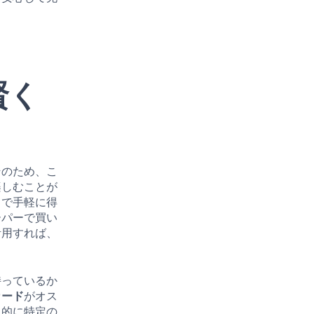
賢く
そのため、こ
楽しむことが
中で手軽に得
ーパーで買い
活用すれば、
持っているか
カード
がオス
常的に特定の