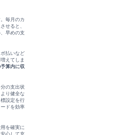
す。毎月のカ
延させると、
め、早めの支
リボ払いなど
が増えてしま
の予算内に収
自分の支出状
、より健全な
目標設定を行
カードを効率
費用を確実に
、安心して充