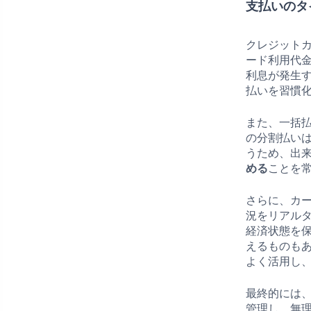
支払いのタ
クレジット
ード利用代
利息が発生
払いを習慣
また、一括
の分割払い
うため、出
める
ことを
さらに、カ
況をリアル
経済状態を
えるものも
よく活用し
最終的には
管理し、無