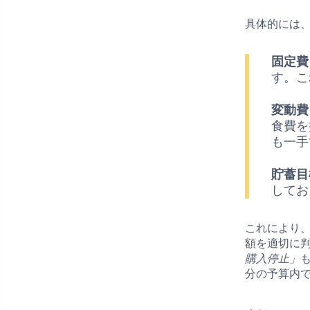
具体的には
固定費
す。こ
変動費
食費を
も一手
貯蓄目
してお
これにより
額を適切に
購入停止」
分の予算内