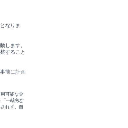
：
要となりま
変動します。
調整すること
、事前に計画
利用可能な金
の
「一時的な
わされず、自