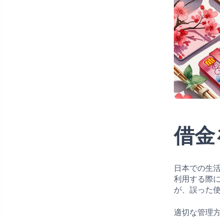
借金
日本での生
利用する際
が、誤った
適切な管理