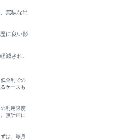
で、無駄な出
履歴に良い影
。
が軽減され、
、低金利での
れるケースも
ドの利用限度
す。無計画に
まずは、毎月