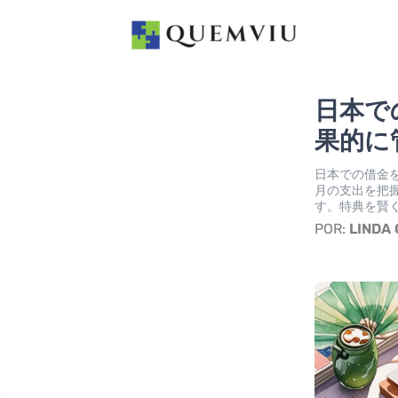
日本で
果的に
日本での借金
月の支出を把
す。特典を賢
POR:
LINDA