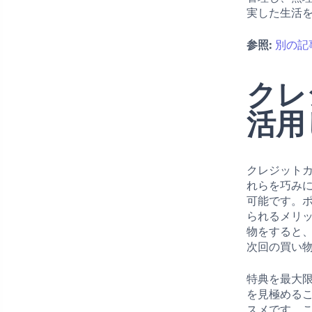
実した生活
参照:
別の記
クレ
活用
クレジット
れらを巧み
可能です。
られるメリ
物をすると
次回の買い
特典を最大
を見極める
スメです。