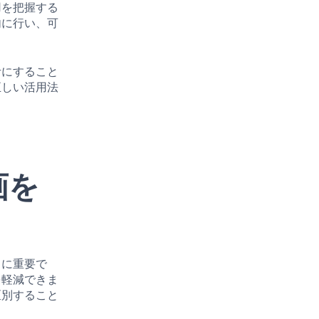
用を把握する
内に行い、可
考にすること
正しい活用法
画を
常に重要で
を軽減できま
区別すること