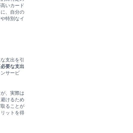
が高いカード
うに、自分の
行や特別なイ
駄な支出を引
不必要な支出
ョンサービ
すが、実際は
を避けるため
び取ることが
メリットを得