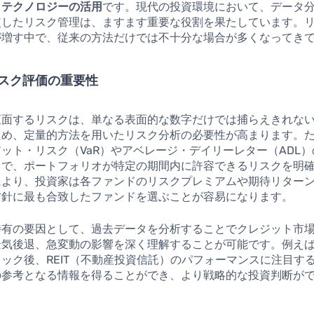
と
テクノロジーの活用
です。現代の投資環境において、データ
使したリスク管理は、ますます重要な役割を果たしています。
が増す中で、従来の方法だけでは不十分な場合が多くなってき
スク評価の重要性
直面するリスクは、単なる表面的な数字だけでは捕らえきれな
ため、定量的方法を用いたリスク分析の必要性が高まります。
ット・リスク（VaR）やアベレージ・デイリーレター（ADL
とで、ポートフォリオが特定の期間内に許容できるリスクを明
により、投資家は各ファンドのリスクプレミアムや期待リター
方針に最も合致したファンドを選ぶことが容易になります。
特有の要因として、過去データを分析することでクレジット市
気後退、急変動の影響を深く理解することが可能です。例えば、
ック後、REIT（不動産投資信託）のパフォーマンスに注目す
の参考となる情報を得ることができ、より戦略的な投資判断が