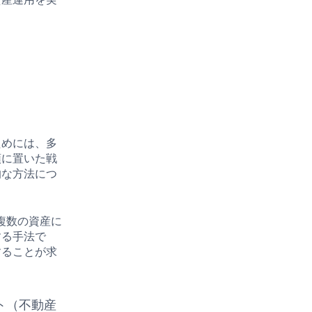
ためには、多
頭に置いた戦
的な方法につ
複数の資産に
する手法で
することが求
ト（不動産