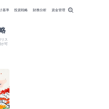
計基準
投資戦略
財務分析
資金管理
略
替リス
用が可