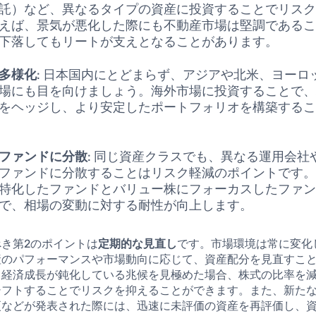
託）など、異なるタイプの資産に投資することでリス
えば、景気が悪化した際にも不動産市場は堅調である
下落してもリートが支えとなることがあります。
多様化
: 日本国内にとどまらず、アジアや北米、ヨーロ
場にも目を向けましょう。海外市場に投資することで
をヘッジし、より安定したポートフォリオを構築する
ファンドに分散
: 同じ資産クラスでも、異なる運用会社
ファンドに分散することはリスク軽減のポイントです
特化したファンドとバリュー株にフォーカスしたファ
で、相場の変動に対する耐性が向上します。
き第2のポイントは
定期的な見直し
です。市場環境は常に変化
産のパフォーマンスや市場動向に応じて、資産配分を見直すこ
、経済成長が鈍化している兆候を見極めた場合、株式の比率を
シフトすることでリスクを抑えることができます。また、新た
更などが発表された際には、迅速に未評価の資産を再評価し、