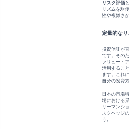
リスク評価
リズムを駆
性や複雑さ
定量的なリ
投資信託が
です。その
ァリュー・ア
活用するこ
ます。これ
自分の投資
日本の市場
場における景
リーマンショ
スクヘッジ
う。