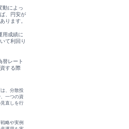
変動によっ
えば、円安が
があります。
運用成績に
おいて利回り
為替レート
投資する際
ずは、分散投
で、一つの資
の見直しを行
な戦略や実例
資産運用を実