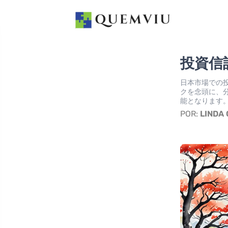
投資信
日本市場での
クを念頭に、
能となります
POR:
LINDA