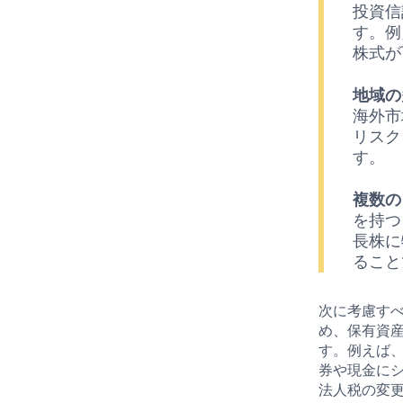
投資信
す。例
株式が
地域の
海外市
リスク
す。
複数の
を持つ
長株に
ること
次に考慮すべ
め、保有資
す。例えば
券や現金に
法人税の変