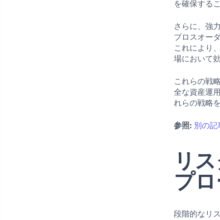
を確保する
さらに、強
プロスオー
これにより
場において
これらの戦
全な資産運
れらの戦略
参照:
別の記
リス
プロ
段階的なリ