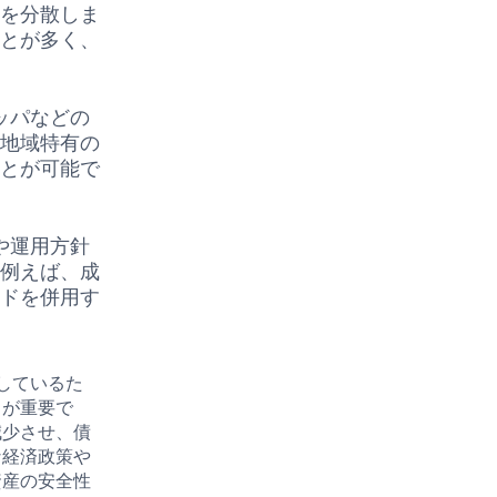
クを分散しま
ことが多く、
ッパなどの
、地域特有の
ことが可能で
や運用方針
。例えば、成
ンドを併用す
しているた
とが重要で
減少させ、債
な経済政策や
資産の安全性