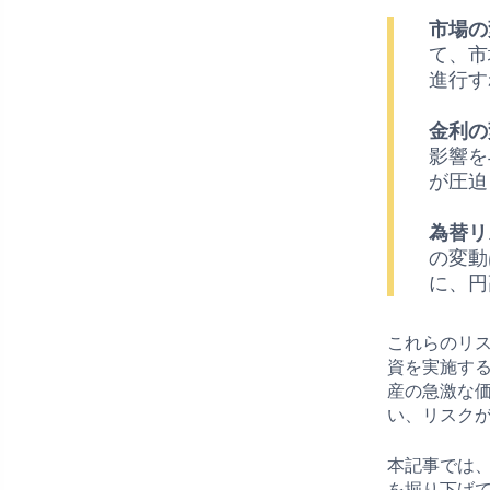
市場の
て、市
進行す
金利の
影響を
が圧迫
為替リ
の変動
に、円
これらのリ
資を実施す
産の急激な
い、リスク
本記事では
を掘り下げ