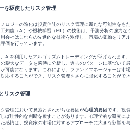
ーを駆使したリスク管理
クノロジーの進化は投資信託のリスク管理に新たな可能性をも
工知能（AI）や機械学習（ML）の技術は、予測分析の強力な
運用会社はこれらの先進的な技術を駆使し、市場の変動をリア
ク評価を行っています。
、AIを利用したアルゴリズムトレーディングが挙げられます
場の膨大なデータを瞬時に分析し、過去のパターンに基づいて
とが可能になります。これにより、ファンドマネージャーは市
に対応することができ、リスク管理をさらに強化することがで
とリスク管理
スク管理において見落とされがちな要因が
心理的要因
です。投
ばしば理性的な判断を覆すことがあります。心理学的な研究に
った感情は、投資家の市場に対するアプローチに大きな影響を
ます。