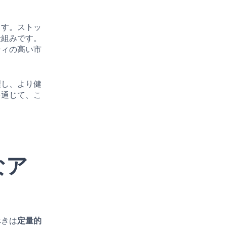
ます。ストッ
仕組みです。
ティの高い市
理し、より健
を通じて、こ
なア
べきは
定量的