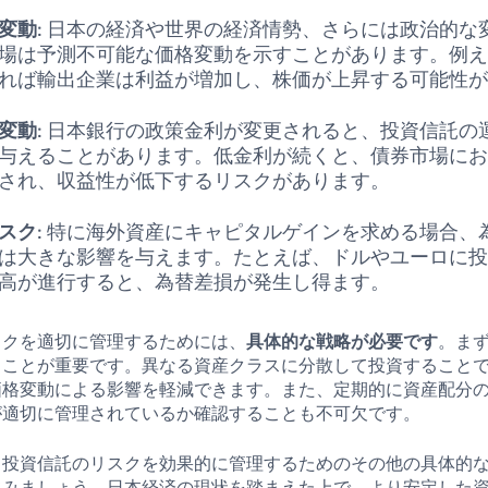
変動
: 日本の経済や世界の経済情勢、さらには政治的な
場は予測不可能な価格変動を示すことがあります。例
れば輸出企業は利益が増加し、株価が上昇する可能性
変動
: 日本銀行の政策金利が変更されると、投資信託の
与えることがあります。低金利が続くと、債券市場に
され、収益性が低下するリスクがあります。
スク
: 特に海外資産にキャピタルゲインを求める場合、
は大きな影響を与えます。たとえば、ドルやユーロに
高が進行すると、為替差損が発生し得ます。
スクを適切に管理するためには、
具体的な戦略が必要です
。ま
ることが重要です。異なる資産クラスに分散して投資すること
価格変動による影響を軽減できます。また、定期的に資産配分
が適切に管理されているか確認することも不可欠です。
、投資信託のリスクを効果的に管理するためのその他の具体的
てみましょう。日本経済の現状を踏まえた上で、より安定した