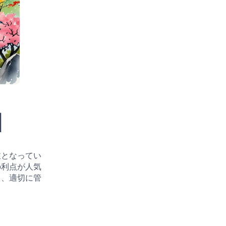
目
肢となってい
の利点が人気
し、適切に管