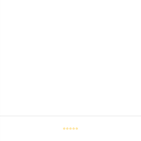
⭐⭐⭐⭐⭐