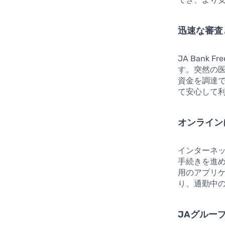
迅速な審査
JA Bank
す。突然の
資金を調達
て安心して
オンライン
インターネ
手続きを進
用のアプリ
り、通勤中
JAグルー