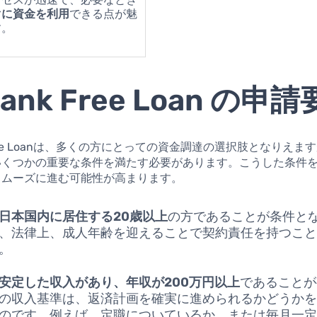
ぐに資金を利用
できる点が魅
す。
Bank Free Loan の申
 Free Loanは、多くの方にとっての資金調達の選択肢となりえ
いくつかの重要な条件を満たす必要があります。こうした条件
スムーズに進む可能性が高まります。
日本国内に居住する20歳以上
の方であることが条件と
、法律上、成人年齢を迎えることで契約責任を持つこ
。
安定した収入があり、年収が200万円以上
であることが
の収入基準は、返済計画を確実に進められるかどうか
のです。例えば、定職についているか、または毎月一