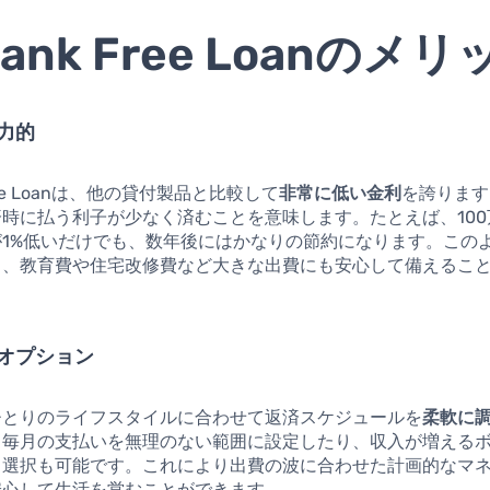
Bank Free Loanのメ
力的
Free Loanは、他の貸付製品と比較して
非常に低い金利
を誇ります
時に払う利子が少なく済むことを意味します。たとえば、10
が1%低いだけでも、数年後にはかなりの節約になります。この
り、教育費や住宅改修費など大きな出費にも安心して備えるこ
オプション
ひとりのライフスタイルに合わせて返済スケジュールを
柔軟に
、毎月の支払いを無理のない範囲に設定したり、収入が増える
る選択も可能です。これにより出費の波に合わせた計画的なマ
安心して生活を営むことができます。