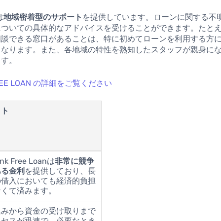
は
地域密着型のサポート
を提供しています。ローンに関する不
についての具体的なアドバイスを受けることができます。たと
相談できる窓口があることは、特に初めてローンを利用する方
となります。また、各地域の特性を熟知したスタッフが親身に
ます。
FREE LOAN の詳細をご覧ください
ット
nk Free Loanは
非常に競争
ある金利
を提供しており、長
の借入においても経済的負担
なくて済みます。
込みから資金の受け取りまで
ロセスが迅速で、必要なとき