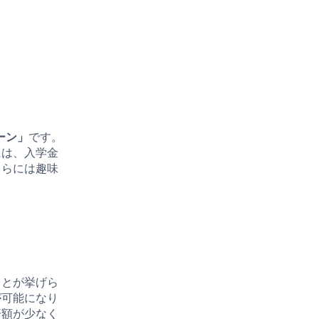
ーン」
です。
には、入学金
さらには趣味
ことが挙げら
が可能になり
済額が少なく