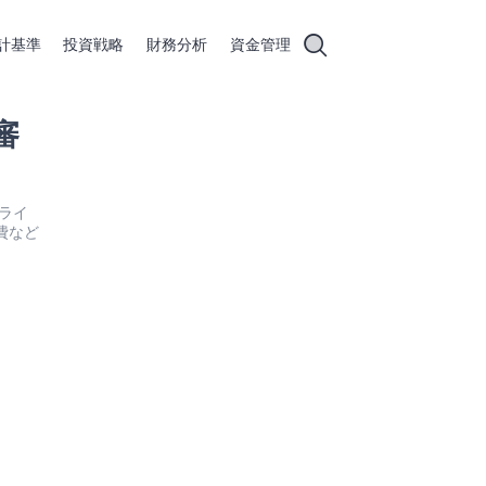
計基準
投資戦略
財務分析
資金管理
審
ンライ
費など