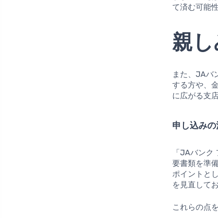
て済む可能
親し
また、JA
する方や、
に広がる支
申し込みの
「JAバンク
要書類を準
ポイントと
を見直して
これらの点を