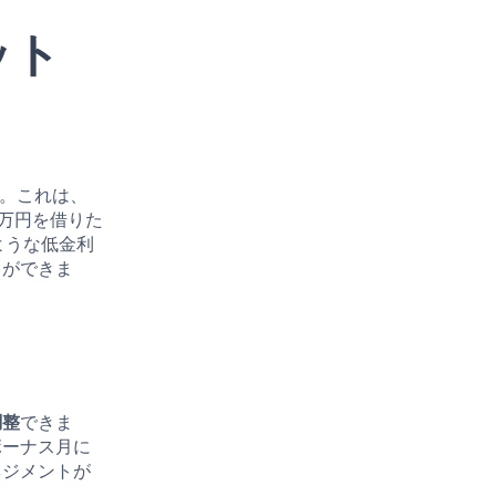
リット
。これは、
0万円を借りた
ような低金利
とができま
調整
できま
ボーナス月に
ネジメントが