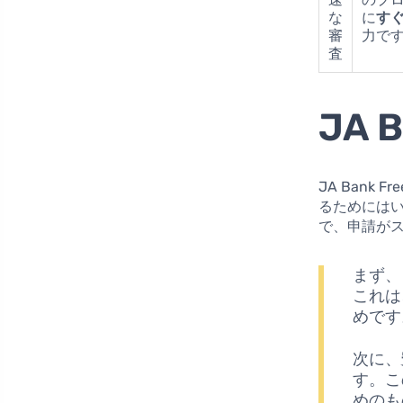
な
に
す
審
力で
査
JA 
JA Bank
るためには
で、申請が
まず、
これは
めです
次に、
す。こ
めのも