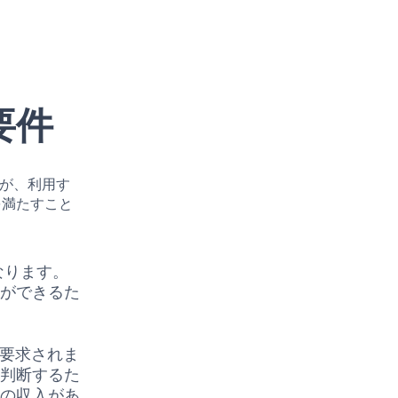
請要件
ますが、利用す
を満たすこと
なります。
とができるた
要求されま
を判断するた
定の収入があ