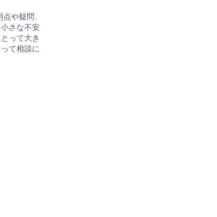
明点や疑問、
え小さな不安
にとって大き
なって相談に