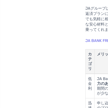
JAグループ
返済プラン
でも気軽に
な安心材料
乗ってくれ
JA BANK 
カ
メリ
テ
ゴ
リ
低
JA Ba
金
力の
利
期間
が少
迅
申し
速
のプ