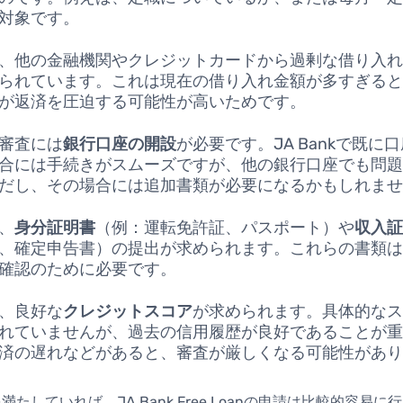
対象です。
、他の金融機関やクレジットカードから過剰な借り入
られています。これは現在の借り入れ金額が多すぎる
が返済を圧迫する可能性が高いためです。
審査には
銀行口座の開設
が必要です。JA Bankで既に
合には手続きがスムーズですが、他の銀行口座でも問
だし、その場合には追加書類が必要になるかもしれま
、
身分証明書
（例：運転免許証、パスポート）や
収入
、確定申告書）の提出が求められます。これらの書類
確認のために必要です。
、良好な
クレジットスコア
が求められます。具体的な
れていませんが、過去の信用履歴が良好であることが
済の遅れなどがあると、審査が厳しくなる可能性があ
たしていれば、JA Bank Free Loanの申請は比較的容易