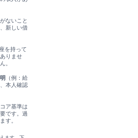
れがないこと
と、新しい借
口座を持って
題ありませ
せん。
証明
（例：給
は、本人確認
スコア基準は
重要です。過
ります。
に行えます。下