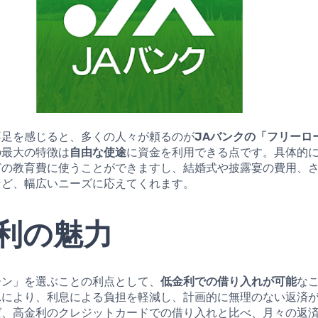
不足を感じると、多くの人々が頼るのが
JAバンクの「フリーロ
の最大の特徴は
自由な使途
に資金を利用できる点です。具体的
どの教育費に使うことができますし、結婚式や披露宴の費用、
など、幅広いニーズに応えてくれます。
利の魅力
ーン」を選ぶことの利点として、
低金利での借り入れが可能
な
れにより、利息による負担を軽減し、計画的に無理のない返済
ば、高金利のクレジットカードでの借り入れと比べ、月々の返