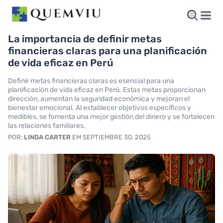
La importancia de definir metas
financieras claras para una planificación
de vida eficaz en Perú
Definir metas financieras claras es esencial para una
planificación de vida eficaz en Perú. Estas metas proporcionan
dirección, aumentan la seguridad económica y mejoran el
bienestar emocional. Al establecer objetivos específicos y
medibles, se fomenta una mejor gestión del dinero y se fortalecen
las relaciones familiares.
POR:
LINDA CARTER
EM SEPTIEMBRE 30, 2025