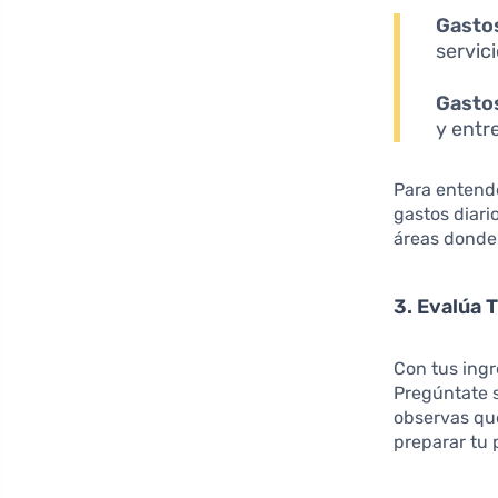
Gastos
servic
Gastos
y entr
Para entende
gastos diari
áreas donde 
3. Evalúa 
Con tus ingr
Pregúntate s
observas que
preparar tu 