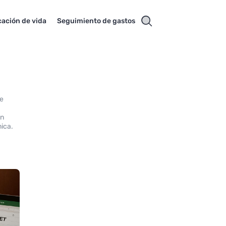
cación de vida
Seguimiento de gastos
ú
te
ón
mica.