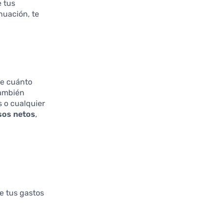
e tus
nuación, te
te cuánto
también
s o cualquier
sos netos
,
de tus gastos