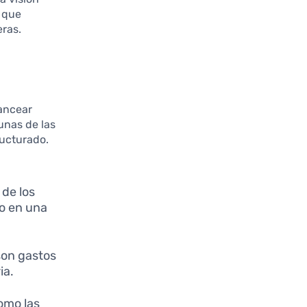
o que
eras.
ancear
unas de las
ructurado.
 de los
 o en una
 son gastos
ia.
omo las