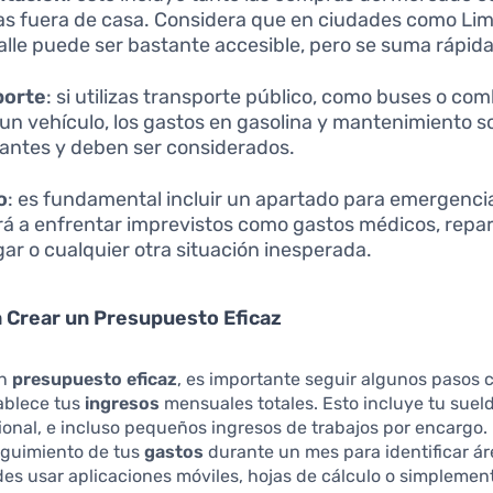
s fuera de casa. Considera que en ciudades como Li
calle puede ser bastante accesible, pero se suma rápi
porte
: si utilizas transporte público, como buses o comb
 un vehículo, los gastos en gasolina y mantenimiento s
antes y deben ser considerados.
o
: es fundamental incluir un apartado para emergencia
á a enfrentar imprevistos como gastos médicos, repa
gar o cualquier otra situación inesperada.
 Crear un Presupuesto Eficaz
un
presupuesto eficaz
, es importante seguir algunos pasos c
ablece tus
ingresos
mensuales totales. Esto incluye tu sueld
ional, e incluso pequeños ingresos de trabajos por encargo.
eguimiento de tus
gastos
durante un mes para identificar ár
es usar aplicaciones móviles, hojas de cálculo o simplemen