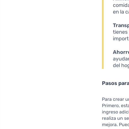
comida
en la 
Trans
tienes
import
Ahorr
ayudar
del ho
Pasos para
Para crear 
Primero, est
ingreso adic
realiza un s
mejora. Pued