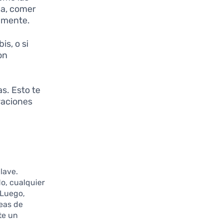
ma, comer
damente.
is, o si
on
s. Esto te
raciones
lave.
o, cualquier
 Luego,
eas de
te un