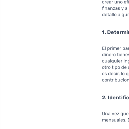
crear uno ef
finanzas y a
detallo algu
1. Determi
El primer p
dinero tiene
cualquier in
otro tipo de
es decir, lo
contribucion
2. Identifi
Una vez que 
mensuales. D