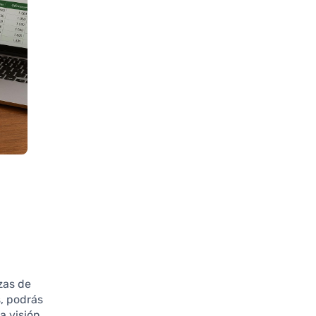
zas de
s, podrás
a visión