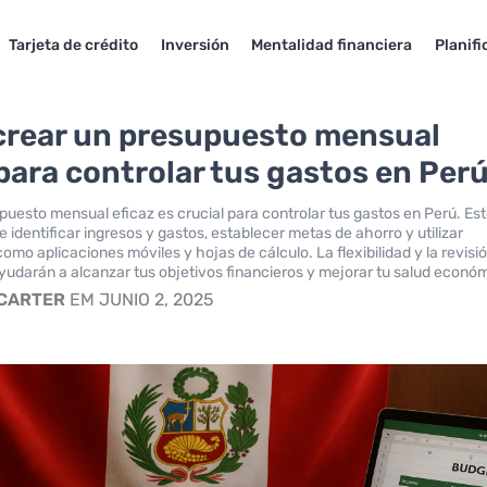
Tarjeta de crédito
Inversión
Mentalidad financiera
Planifi
rear un presupuesto mensual
 para controlar tus gastos en Per
puesto mensual eficaz es crucial para controlar tus gastos en Perú. Es
 identificar ingresos y gastos, establecer metas de ahorro y utilizar
omo aplicaciones móviles y hojas de cálculo. La flexibilidad y la revisi
yudarán a alcanzar tus objetivos financieros y mejorar tu salud econó
 CARTER
EM JUNIO 2, 2025