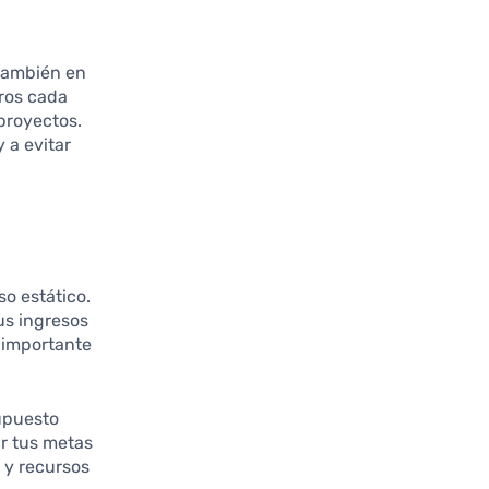
 también en
rros cada
proyectos.
 a evitar
o estático.
us ingresos
s importante
upuesto
r tus metas
 y recursos