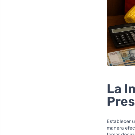
La I
Pre
Establecer 
manera efect
tomar decisi