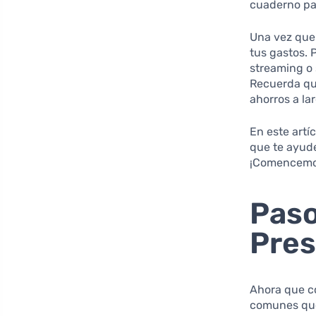
cuaderno par
Una vez que
tus gastos. 
streaming o 
Recuerda qu
ahorros a la
En este art
que te ayud
¡Comencemo
Paso
Pre
Ahora que c
comunes que