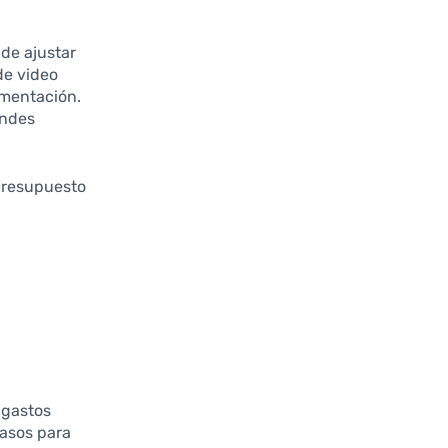
de ajustar
de video
imentación.
andes
presupuesto
 gastos
asos para