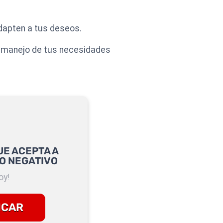
adapten a tus deseos.
el manejo de tus necesidades
UE ACEPTA A
O NEGATIVO
oy!
ICAR