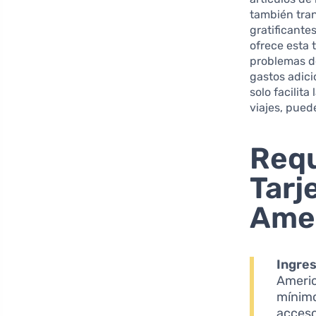
también tra
gratificante
ofrece esta 
problemas d
gastos adici
solo facilit
viajes, pued
Requ
Tarj
Amer
Ingre
Americ
mínimo
acceso