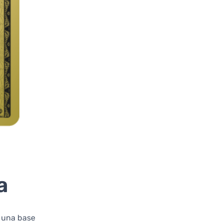
a
 una base