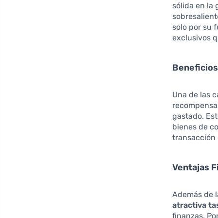
sólida en la
sobresalient
solo por su 
exclusivos q
Beneficio
Una de las c
recompensas.
gastado. Es
bienes de co
transacción 
Ventajas F
Además de l
atractiva ta
finanzas. Po