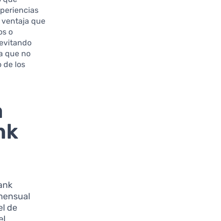
periencias
n ventaja que
os o
 evitando
ta que no
 de los
a
nk
bank
 mensual
el de
el