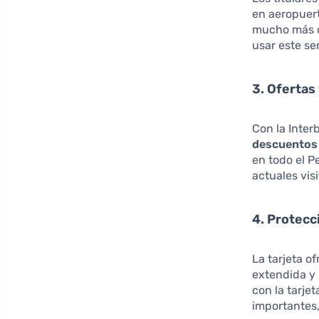
en aeropuert
mucho más c
usar este se
3. Ofertas
Con la Inter
descuentos 
en todo el P
actuales vis
4. Protec
La tarjeta o
extendida y 
con la tarje
importantes,