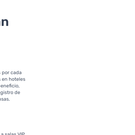
an
s
por cada
s en hoteles
eneficio,
gistro de
nsas.
 a salas VIP