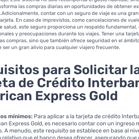
nsforma las compras diarias en oportunidades de obtener ex
s.Adicionalmente, contar con un seguro de viaje es una gra
tarjeta. En caso de imprevistos, como cancelaciones de vuel
e salud, este seguro proporciona un respaldo fundamental,
onales y preocupaciones durante los viajes. Tener una tarje
a las compras, sino que también ofrece seguridad en el ámbito
e ser un gran alivio para cualquier viajero frecuente.
isitos para Solicitar l
eta de Crédito Interba
ican Express Gold
sos mínimos:
Para aplicar a la tarjeta de crédito Inter
an Express Gold, es necesario contar con un ingreso
. A menudo, este requisito se establece en base al niv
 relativo que el banco desea ofrecer, asegurando que 