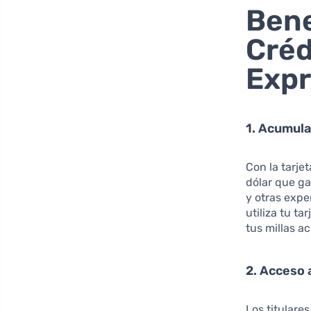
Bene
Créd
Expr
1. Acumula
Con la tarj
dólar que ga
y otras expe
utiliza tu t
tus millas 
2. Acceso 
Los titulares