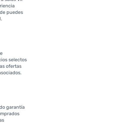
riencia
nde puedes
.
de
cios selectos
as ofertas
asociados.
ndo garantía
comprados
as