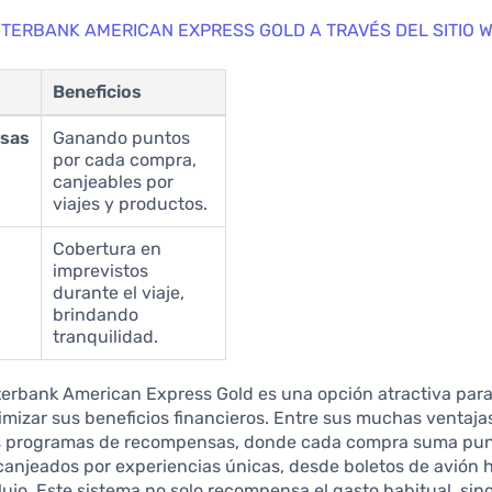
NTERBANK AMERICAN EXPRESS GOLD A TRAVÉS DEL SITIO 
Beneficios
sas
Ganando puntos
por cada compra,
canjeables por
viajes y productos.
Cobertura en
imprevistos
durante el viaje,
brindando
tranquilidad.
nterbank American Express Gold es una opción atractiva par
izar sus beneficios financieros. Entre sus muchas ventajas
s programas de recompensas, donde cada compra suma pu
anjeados por experiencias únicas, desde boletos de avión 
 lujo. Este sistema no solo recompensa el gasto habitual, sin