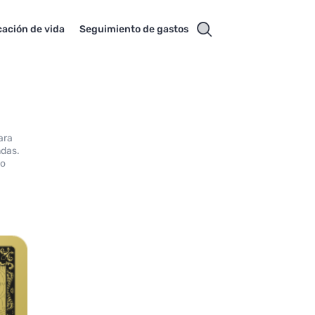
cación de vida
Seguimiento de gastos
ara
ndas.
 o