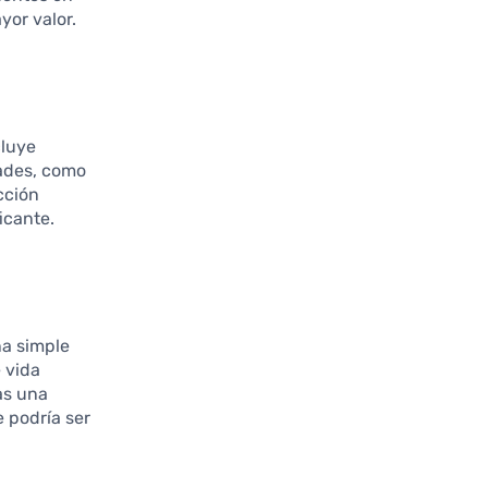
yor valor.
cluye
dades, como
cción
icante.
a simple
 vida
as una
e podría ser