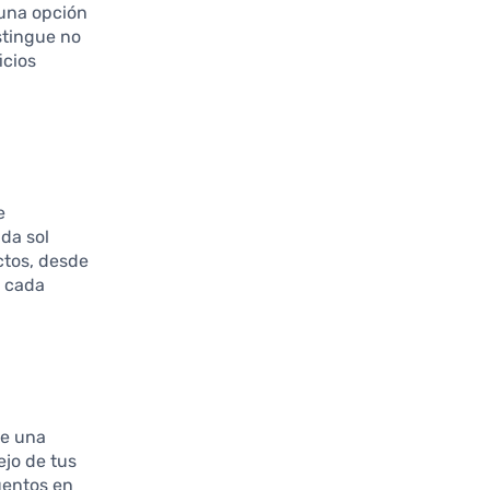
 una opción
istingue no
icios
e
da sol
ctos, desde
e cada
e una
ejo de tus
uentos en