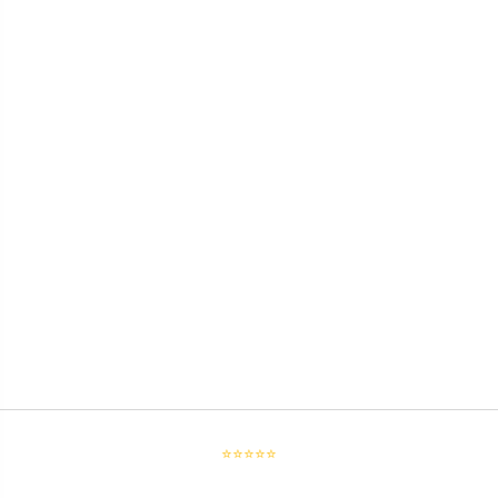
⭐⭐⭐⭐⭐