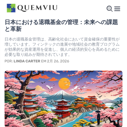
日本における退職基金の管理：未来への課題
と革新
日本の退職基金管理は、高齢化社会において資金確保の重要性が
増しています。フィンテックの進展や地域社会の教育プログラム
が効果的な資産運用を促進し、個人の経済的安心を高めるために
必要な取り組みが期待されています。
POR:
LINDA CARTER
EM 2月 26, 2026