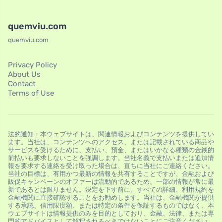
quemviu.com
quemviu.com
Privacy Policy
About Us
Contact
Terms of Use
法的通知：本ウェブサイトは、関連情報およびコンテンツを提供してい
ます。当社は、コンテンツへのアクセス、または記載されている商品や
サービスを受けるために、支払い、預金、またはいかなる種類の金銭的
前払いも要求しないことを強調します。当社名義で支払いまたは追加情
報を要求する連絡を受け取った場合は、直ちに当社にご連絡ください。
当社の目標は、有用かつ最新の情報を共有することですが、金融および
販促キャンペーンのオファーは流動的であるため、一部の情報が常に最
新であるとは限りません。決定を下す前に、すべての詳細、利用規約を
金融機関に直接確認することをお勧めします。当社は、金融機関が提供
する承認、信用限度額、または特定の条件を保証するものではなく、本
ウェブサイトは情報提供のみを目的としており、金融、法律、または専
門的アドバイスとして解釈されるべきではないことにご注意ください。