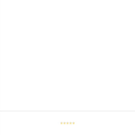
⭐⭐⭐⭐⭐