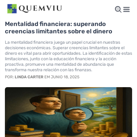
Mentalidad financiera: superando
creencias limitantes sobre el dinero
La mentalidad financiera juega un papel crucial en nuestras
decisiones económicas. Superar creencias limitantes sobre el
dinero es vital para abrir oportunidades. La identificación de estas
limitaciones, junto con la educación financiera y la acción
proactiva, promueve una mentalidad de abundancia que
transforma nuestra relación con las finanzas.
POR:
LINDA CARTER
EM JUNIO 18, 2025